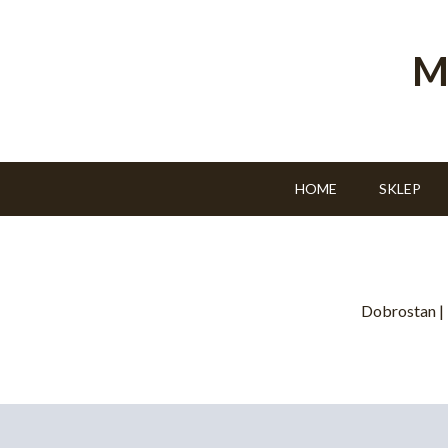
M
HOME
SKLEP
Dobrostan
|