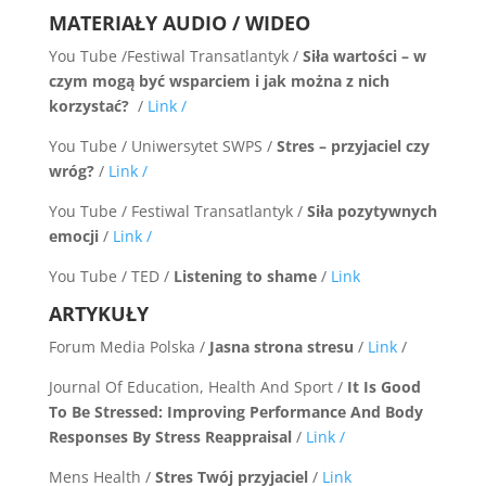
MATERIAŁY AUDIO / WIDEO
You Tube /Festiwal Transatlantyk /
Siła wartości – w
czym mogą być wsparciem i jak można z nich
korzystać?
/
Link /
You Tube / Uniwersytet SWPS /
Stres – przyjaciel czy
wróg?
/
Link /
You Tube / Festiwal Transatlantyk /
Siła pozytywnych
emocji
/
Link /
You Tube / TED /
Listening to shame
/
Link
ARTYKUŁY
Forum Media Polska /
Jasna strona stresu
/
Link
/
Journal Of Education, Health And Sport /
It Is Good
To Be Stressed: Improving Performance And Body
Responses By Stress Reappraisal
/
Link /
Mens Health /
Stres Twój przyjaciel
/
Link