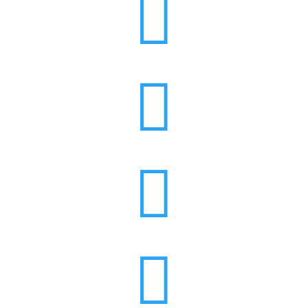



