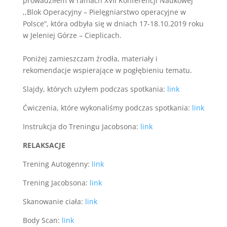
prowadziłem w ramach XVII Konferencji Naukowej
,,Blok Operacyjny – Pielęgniarstwo operacyjne w
Polsce”, która odbyła się w dniach 17-18.10.2019 roku
w Jeleniej Górze – Cieplicach.
Poniżej zamieszczam źrodła, materiały i
rekomendacje wspierające w pogłębieniu tematu.
Slajdy, których użyłem podczas spotkania:
link
Ćwiczenia, które wykonaliśmy podczas spotkania:
link
Instrukcja do Treningu Jacobsona:
link
RELAKSACJE
Trening Autogenny:
link
Trening Jacobsona:
link
Skanowanie ciała:
link
Body Scan:
link