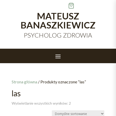
Skip
to
content
MATEUSZ
BANASZKIEWICZ
PSYCHOLOG ZDROWIA
Strona główna
/ Produkty oznaczone “las”
las
Wyświetlanie wszystkich wyników: 2