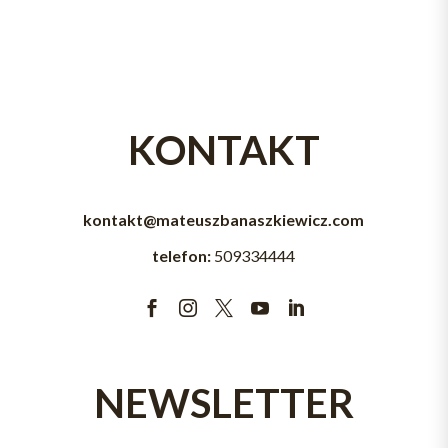
KONTAKT
kontakt@mateuszbanaszkiewicz.com
telefon:
509334444





NEWSLETTER