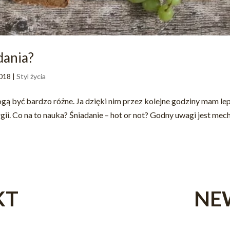
dania?
2018
|
Styl życia
gą być bardzo różne. Ja dzięki nim przez kolejne godziny mam lep
i. Co na to nauka? Śniadanie – hot or not? Godny uwagi jest mech
KT
NE