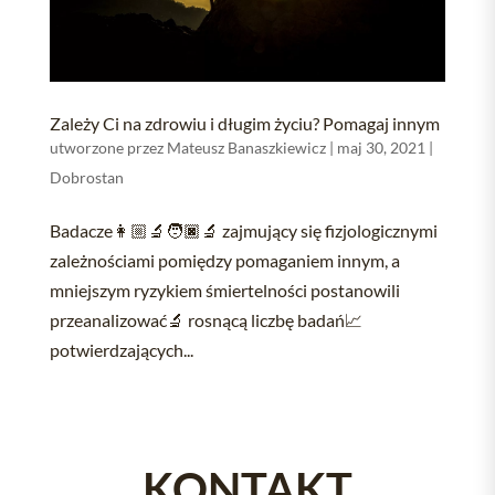
Zależy Ci na zdrowiu i długim życiu? Pomagaj innym
utworzone przez
Mateusz Banaszkiewicz
|
maj 30, 2021
|
Dobrostan
Badacze👩🏼‍🔬🧑🏿‍🔬 zajmujący się fizjologicznymi
zależnościami pomiędzy pomaganiem innym, a
mniejszym ryzykiem śmiertelności postanowili
przeanalizować🔬 rosnącą liczbę badań📈
potwierdzających...
KONTAKT