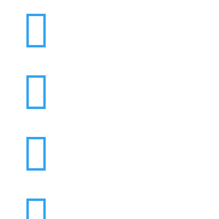



