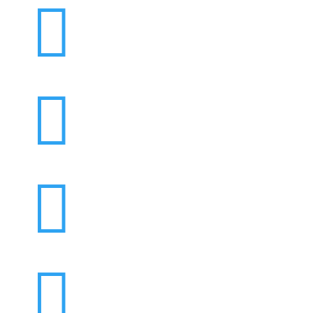



