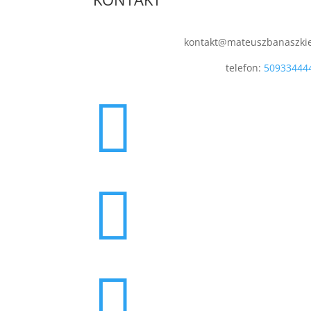
kontakt@mateuszbanaszki
telefon:
50933444


