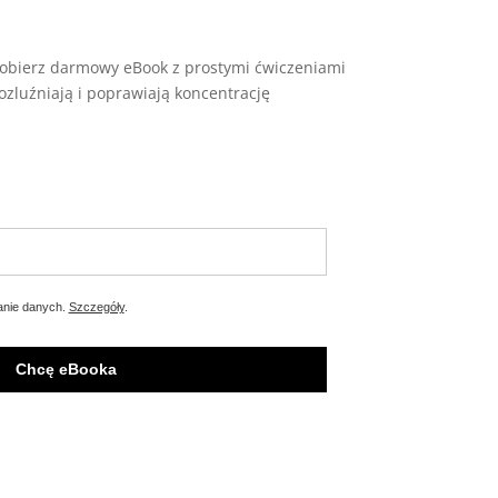
 pobierz darmowy eBook z prostymi ćwiczeniami
rozluźniają i poprawiają koncentrację
anie danych.
Szczegóły
.
Chcę eBooka