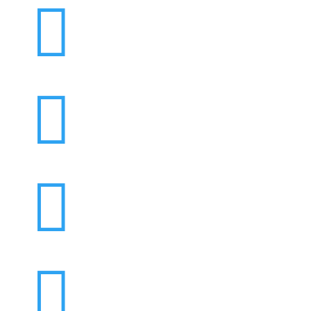



