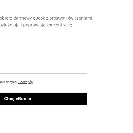
 pobierz darmowy eBook z prostymi ćwiczeniami
rozluźniają i poprawiają koncentrację
anie danych.
Szczegóły
.
Chcę eBooka