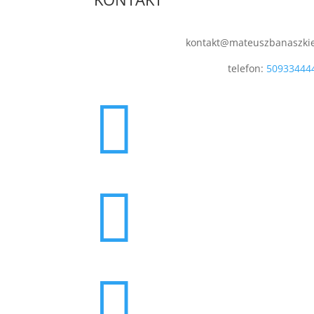
kontakt@mateuszbanaszki
telefon:
50933444


