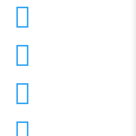



