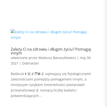
Zależy Ci na zdrowiu i długim życiu? Pomagaj
innym
utworzone przez
Mateusz Banaszkiewicz
|
maj 30,
2021
|
Dobrostan
Badacze👩🏼‍🔬🧑🏿‍🔬 zajmujący się fizjologicznymi
zależnościami pomiędzy pomaganiem innym, a
mniejszym ryzykiem śmiertelności postanowili
przeanalizować🔬 rosnącą liczbę badań📈
potwierdzających...