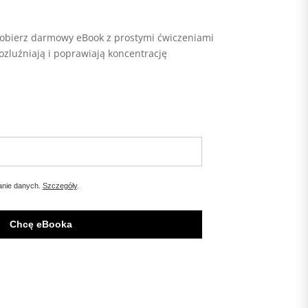
 pobierz darmowy eBook z prostymi ćwiczeniami
rozluźniają i poprawiają koncentrację
anie danych.
Szczegóły
.
Chcę eBooka