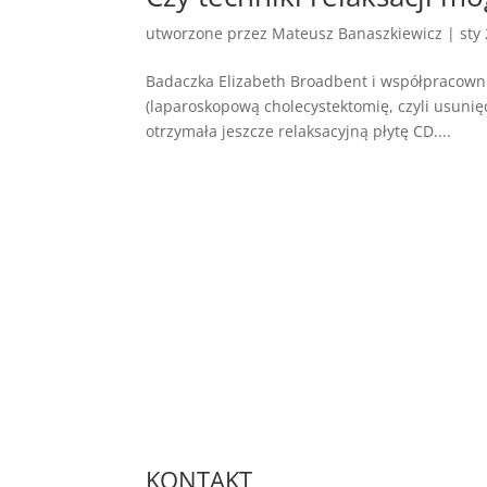
utworzone przez
Mateusz Banaszkiewicz
|
sty
Badaczka Elizabeth Broadbent i współpracownic
(laparoskopową cholecystektomię, czyli usuni
otrzymała jeszcze relaksacyjną płytę CD....
KONTAKT