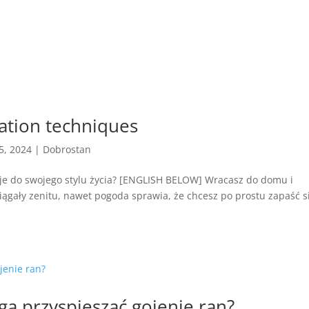
xation techniques
 5, 2024
|
Dobrostan
 je do swojego stylu życia? [ENGLISH BELOW] Wracasz do domu i
 siągały zenitu, nawet pogoda sprawia, że chcesz po prostu zapaść s
ogą przyspieszać gojenie ran?