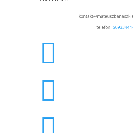
kontakt@mateuszbanaszki
telefon:
50933444


