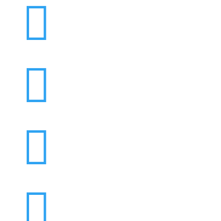



