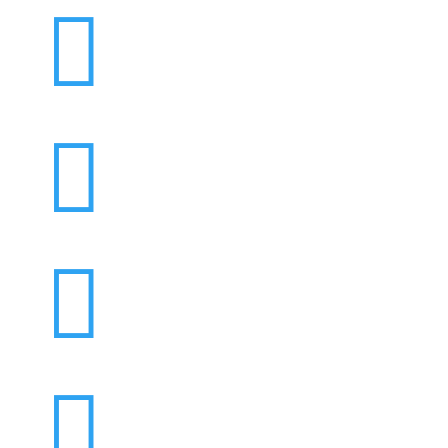



