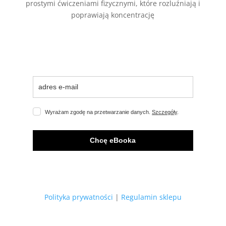
prostymi ćwiczeniami fizycznymi, które rozluźniają i
poprawiają koncentrację
Wyrażam zgodę na przetwarzanie danych.
Szczegóły
.
Chcę eBooka
Polityka prywatności
|
Regulamin sklepu