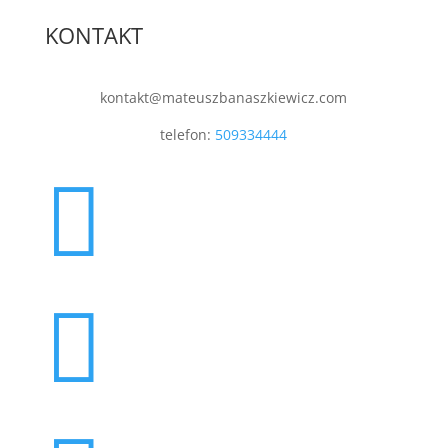
KONTAKT
kontakt@mateuszbanaszkiewicz.com
telefon:
509334444

